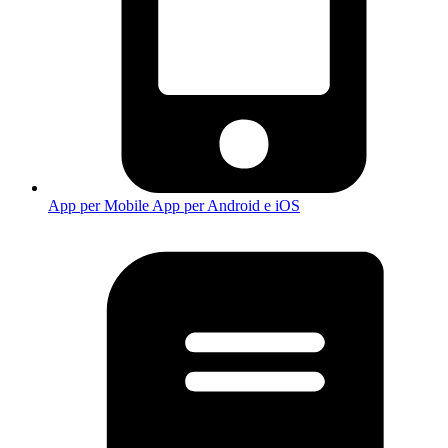
App per Mobile
App per Android e iOS