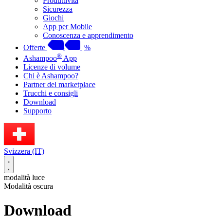
Produttività
Sicurezza
Giochi
App per Mobile
Conoscenza e apprendimento
Offerte
%
®
Ashampoo
App
Licenze di volume
Chi è Ashampoo?
Partner del marketplace
Trucchi e consigli
Download
Supporto
Svizzera (IT)
modalità luce
Modalità oscura
Download