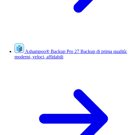
Ashampoo
®
Backup Pro 27
Backup di prima qualità:
moderni, veloci, affidabili