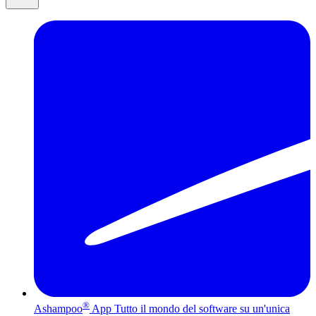
®
Ashampoo
App
Tutto il mondo del software su un'unica