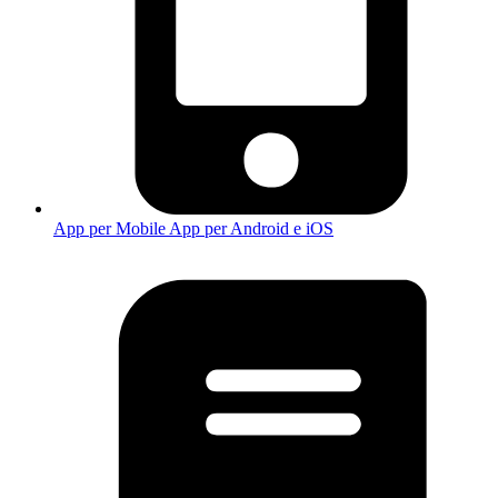
App per Mobile
App per Android e iOS