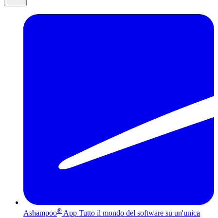
®
Ashampoo
App
Tutto il mondo del software su un'unica