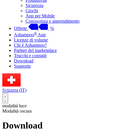
Produttività
Sicurezza
Giochi
App per Mobile
Conoscenza e apprendimento
Offerte
%
®
Ashampoo
App
Licenze di volume
Chi è Ashampoo?
Partner del marketplace
Trucchi e consigli
Download
Supporto
Svizzera (IT)
modalità luce
Modalità oscura
Download