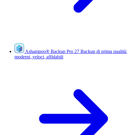
Ashampoo
®
Backup Pro 27
Backup di prima qualità:
moderni, veloci, affidabili