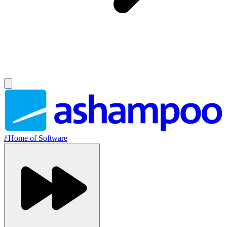
//
Home of Software