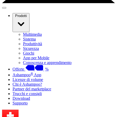
Prodotti
Multimedia
Sistema
Produttività
Sicurezza
Giochi
App per Mobile
Conoscenza e apprendimento
Offerte
%
®
Ashampoo
App
Licenze di volume
Chi è Ashampoo?
Partner del marketplace
Trucchi e consigli
Download
Supporto