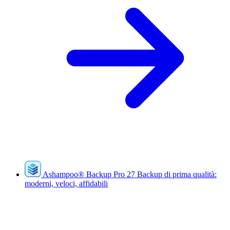
Ashampoo
®
Backup Pro 27
Backup di prima qualità:
moderni, veloci, affidabili