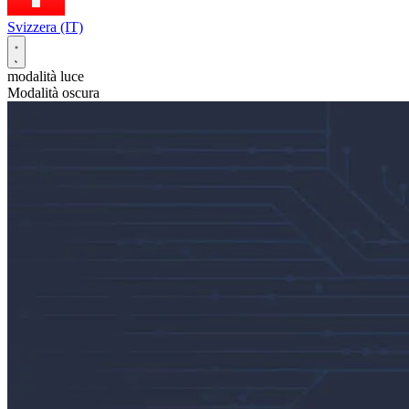
Svizzera (IT)
modalità luce
Modalità oscura