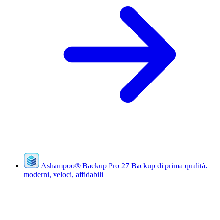
Ashampoo
®
Backup Pro 27
Backup di prima qualità:
moderni, veloci, affidabili