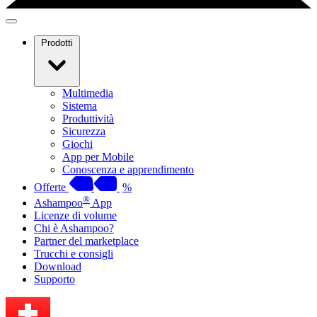
Prodotti
Multimedia
Sistema
Produttività
Sicurezza
Giochi
App per Mobile
Conoscenza e apprendimento
Offerte
%
®
Ashampoo
App
Licenze di volume
Chi è Ashampoo?
Partner del marketplace
Trucchi e consigli
Download
Supporto