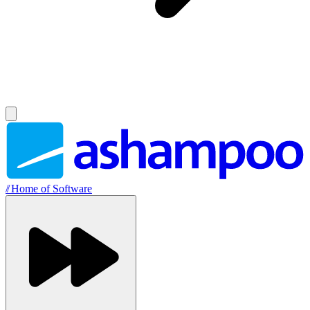
//
Home of Software