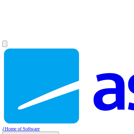
//
Home of Software