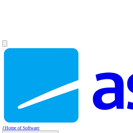
//
Home of Software