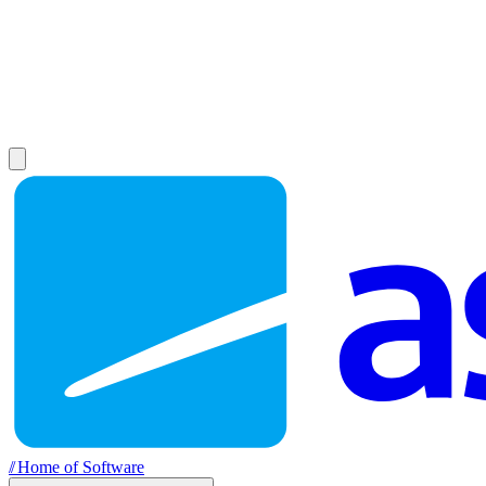
//
Home of Software