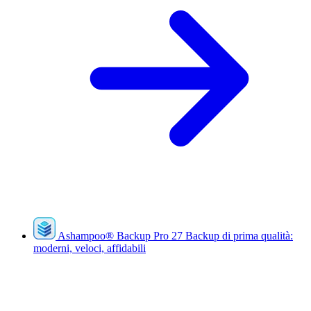
Ashampoo
®
Backup Pro 27
Backup di prima qualità:
moderni, veloci, affidabili