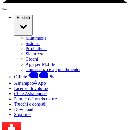
Prodotti
Multimedia
Sistema
Produttività
Sicurezza
Giochi
App per Mobile
Conoscenza e apprendimento
Offerte
%
®
Ashampoo
App
Licenze di volume
Chi è Ashampoo?
Partner del marketplace
Trucchi e consigli
Download
Supporto