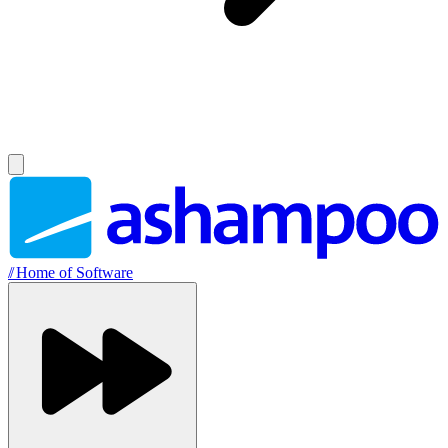
//
Home of Software