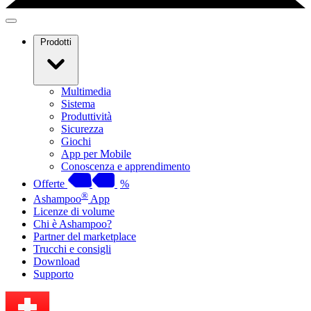
Prodotti
Multimedia
Sistema
Produttività
Sicurezza
Giochi
App per Mobile
Conoscenza e apprendimento
Offerte
%
®
Ashampoo
App
Licenze di volume
Chi è Ashampoo?
Partner del marketplace
Trucchi e consigli
Download
Supporto