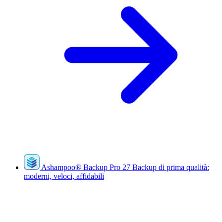
Ashampoo
®
Backup Pro 27
Backup di prima qualità:
moderni, veloci, affidabili