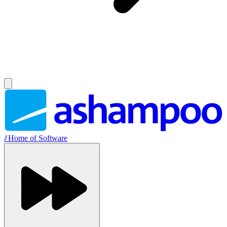
//
Home of Software