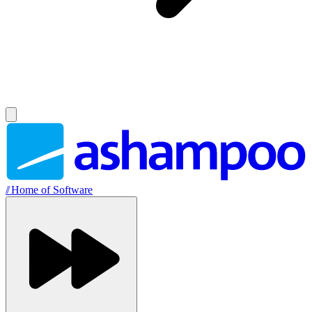
//
Home of Software