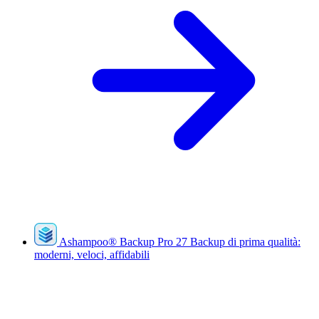
Ashampoo
®
Backup Pro 27
Backup di prima qualità:
moderni, veloci, affidabili