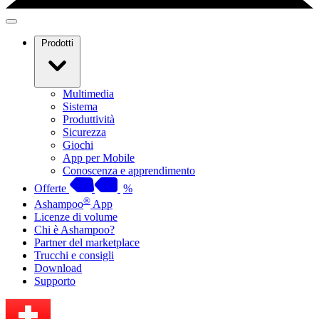
Prodotti
Multimedia
Sistema
Produttività
Sicurezza
Giochi
App per Mobile
Conoscenza e apprendimento
Offerte
%
®
Ashampoo
App
Licenze di volume
Chi è Ashampoo?
Partner del marketplace
Trucchi e consigli
Download
Supporto