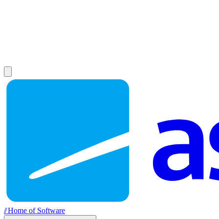
//
Home of Software