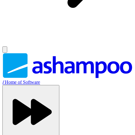
//
Home of Software