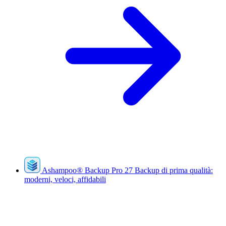
Ashampoo
®
Backup Pro 27
Backup di prima qualità:
moderni, veloci, affidabili