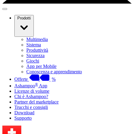
Prodotti
Multimedia
Sistema
Produttività
Sicurezza
Giochi
App per Mobile
Conoscenza e apprendimento
Offerte
%
®
Ashampoo
App
Licenze di volume
Chi è Ashampoo?
Partner del marketplace
Trucchi e consigli
Download
Supporto