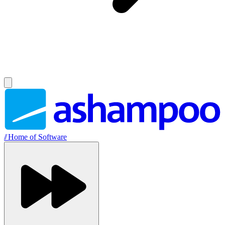
//
Home of Software