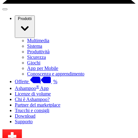
Prodotti
Multimedia
Sistema
Produttività
Sicurezza
Giochi
App per Mobile
Conoscenza e apprendimento
Offerte
%
®
Ashampoo
App
Licenze di volume
Chi è Ashampoo?
Partner del marketplace
Trucchi e consigli
Download
Supporto