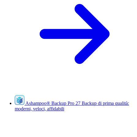
Ashampoo
®
Backup Pro 27
Backup di prima qualità:
moderni, veloci, affidabili