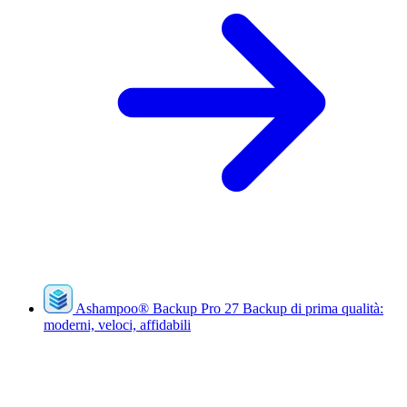
Ashampoo
®
Backup Pro 27
Backup di prima qualità:
moderni, veloci, affidabili