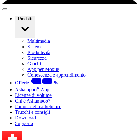
Prodotti
Multimedia
Sistema
Produttività
Sicurezza
Giochi
App per Mobile
Conoscenza e apprendimento
Offerte
%
®
Ashampoo
App
Licenze di volume
Chi è Ashampoo?
Partner del marketplace
Trucchi e consigli
Download
Supporto