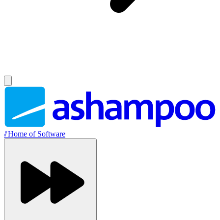
//
Home of Software