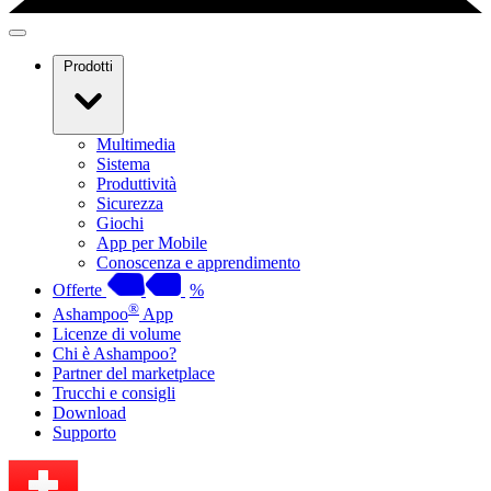
Prodotti
Multimedia
Sistema
Produttività
Sicurezza
Giochi
App per Mobile
Conoscenza e apprendimento
Offerte
%
®
Ashampoo
App
Licenze di volume
Chi è Ashampoo?
Partner del marketplace
Trucchi e consigli
Download
Supporto