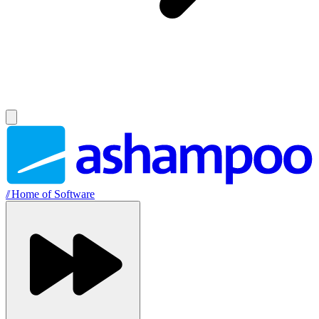
//
Home of Software