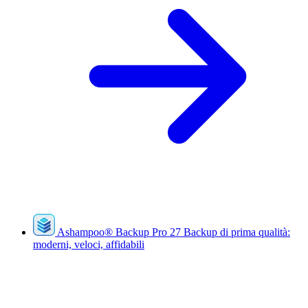
Ashampoo
®
Backup Pro 27
Backup di prima qualità:
moderni, veloci, affidabili