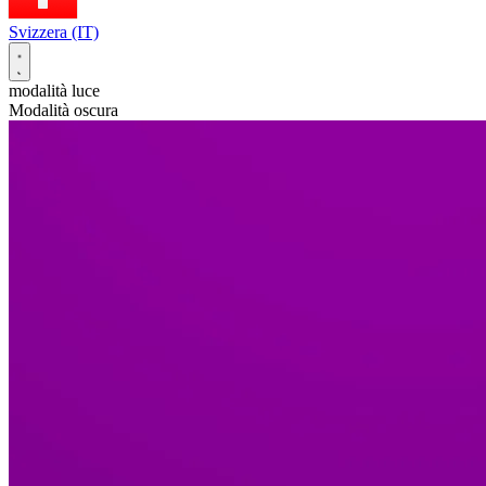
Svizzera (IT)
modalità luce
Modalità oscura