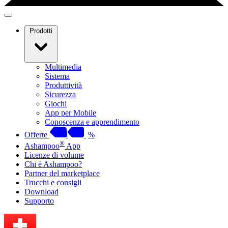
Prodotti
Multimedia
Sistema
Produttività
Sicurezza
Giochi
App per Mobile
Conoscenza e apprendimento
Offerte
%
®
Ashampoo
App
Licenze di volume
Chi è Ashampoo?
Partner del marketplace
Trucchi e consigli
Download
Supporto