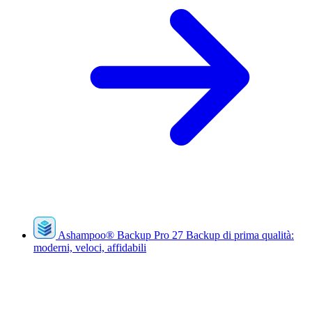
Ashampoo
®
Backup Pro 27
Backup di prima qualità:
moderni, veloci, affidabili