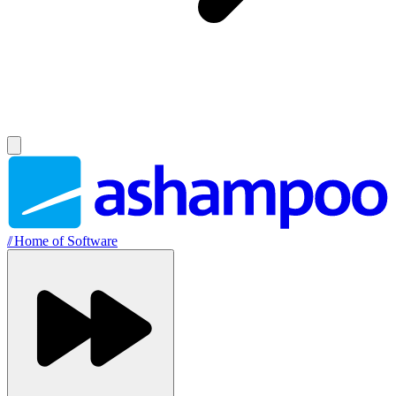
//
Home of Software