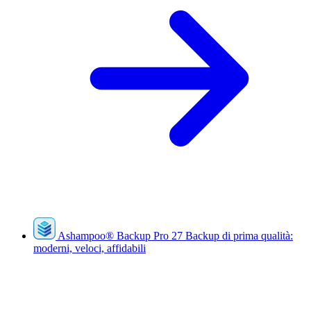
Ashampoo
®
Backup Pro 27
Backup di prima qualità:
moderni, veloci, affidabili