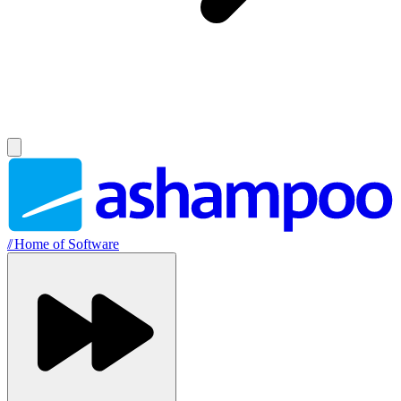
//
Home of Software