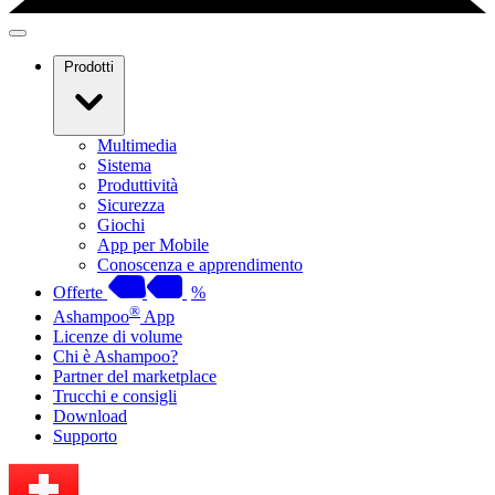
Prodotti
Multimedia
Sistema
Produttività
Sicurezza
Giochi
App per Mobile
Conoscenza e apprendimento
Offerte
%
®
Ashampoo
App
Licenze di volume
Chi è Ashampoo?
Partner del marketplace
Trucchi e consigli
Download
Supporto