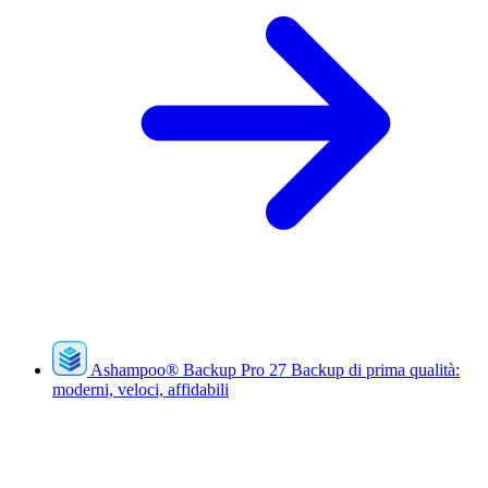
Ashampoo
®
Backup Pro 27
Backup di prima qualità:
moderni, veloci, affidabili