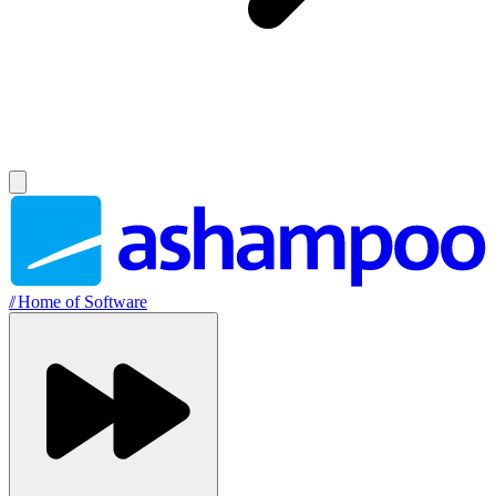
//
Home of Software