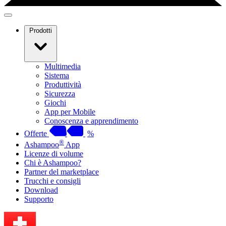
Prodotti
Multimedia
Sistema
Produttività
Sicurezza
Giochi
App per Mobile
Conoscenza e apprendimento
Offerte
%
®
Ashampoo
App
Licenze di volume
Chi è Ashampoo?
Partner del marketplace
Trucchi e consigli
Download
Supporto