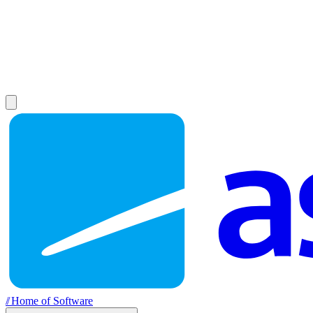
//
Home of Software