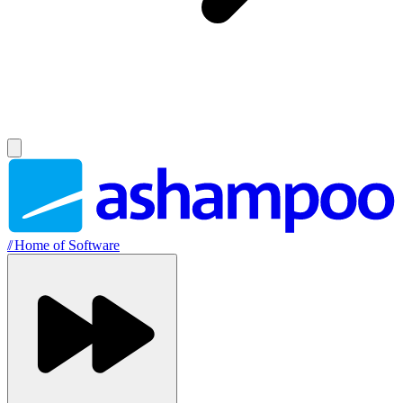
//
Home of Software