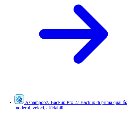
Ashampoo
®
Backup Pro 27
Backup di prima qualità:
moderni, veloci, affidabili