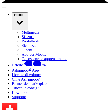
Prodotti
Multimedia
Sistema
Produttività
Sicurezza
Giochi
App per Mobile
Conoscenza e apprendimento
Offerte
%
®
Ashampoo
App
Licenze di volume
Chi è Ashampoo?
Partner del marketplace
Trucchi e consigli
Download
Supporto