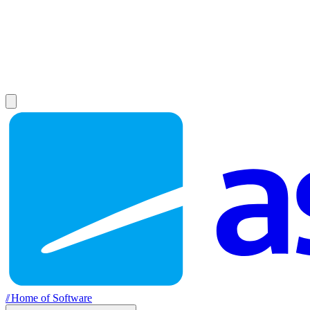
//
Home of Software