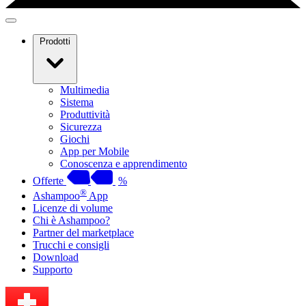
Prodotti
Multimedia
Sistema
Produttività
Sicurezza
Giochi
App per Mobile
Conoscenza e apprendimento
Offerte
%
®
Ashampoo
App
Licenze di volume
Chi è Ashampoo?
Partner del marketplace
Trucchi e consigli
Download
Supporto