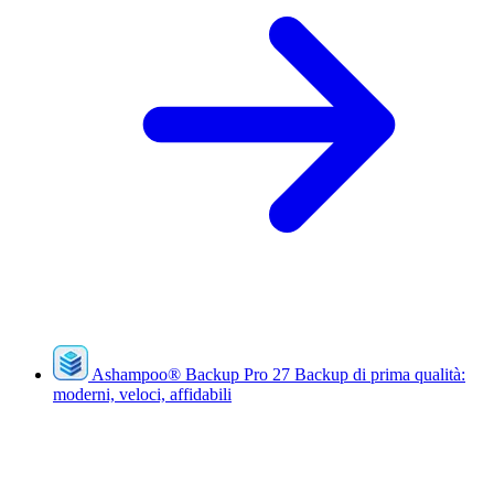
Ashampoo
®
Backup Pro 27
Backup di prima qualità:
moderni, veloci, affidabili