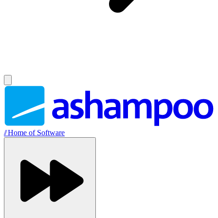
//
Home of Software