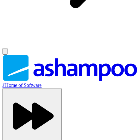
//
Home of Software