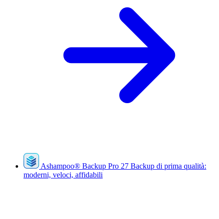
Ashampoo
®
Backup Pro 27
Backup di prima qualità:
moderni, veloci, affidabili