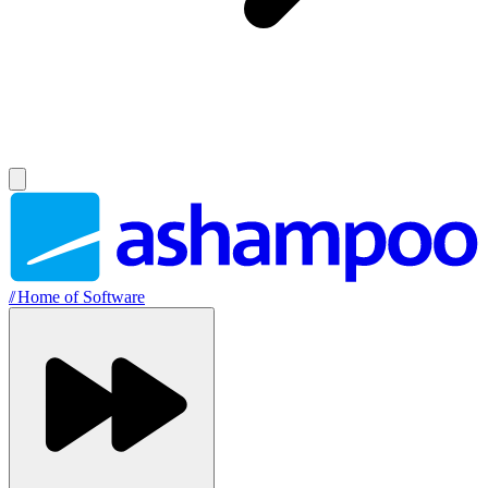
//
Home of Software