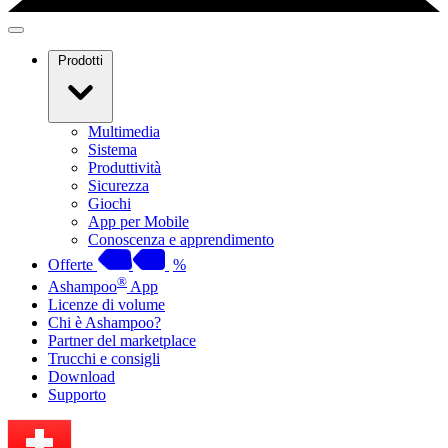
Prodotti
Multimedia
Sistema
Produttività
Sicurezza
Giochi
App per Mobile
Conoscenza e apprendimento
Offerte
%
®
Ashampoo
App
Licenze di volume
Chi è Ashampoo?
Partner del marketplace
Trucchi e consigli
Download
Supporto