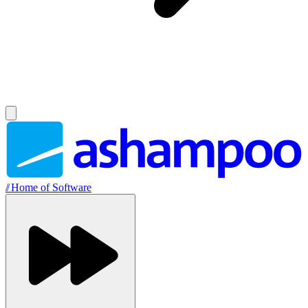
//
Home of Software