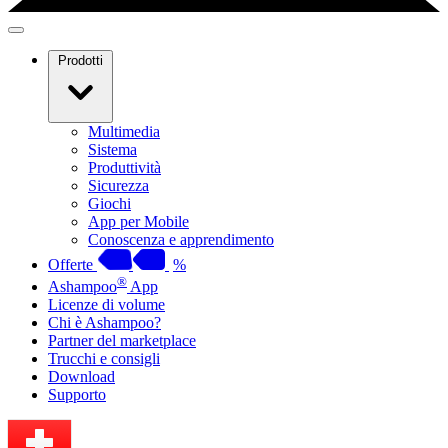
Prodotti
Multimedia
Sistema
Produttività
Sicurezza
Giochi
App per Mobile
Conoscenza e apprendimento
Offerte
%
®
Ashampoo
App
Licenze di volume
Chi è Ashampoo?
Partner del marketplace
Trucchi e consigli
Download
Supporto