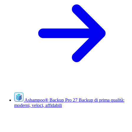
Ashampoo
®
Backup Pro 27
Backup di prima qualità:
moderni, veloci, affidabili