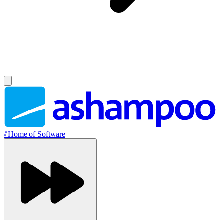
//
Home of Software