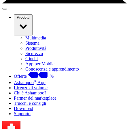
Prodotti
Multimedia
Sistema
Produttività
Sicurezza
Giochi
App per Mobile
Conoscenza e apprendimento
Offerte
%
®
Ashampoo
App
Licenze di volume
Chi è Ashampoo?
Partner del marketplace
Trucchi e consigli
Download
Supporto