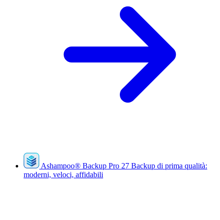
Ashampoo
®
Backup Pro 27
Backup di prima qualità:
moderni, veloci, affidabili