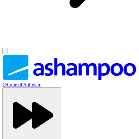
//
Home of Software