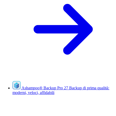
Ashampoo
®
Backup Pro 27
Backup di prima qualità:
moderni, veloci, affidabili