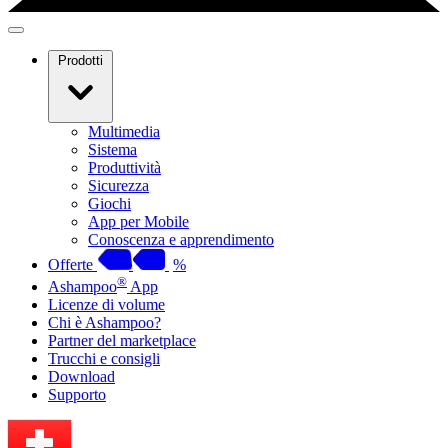
Prodotti
Multimedia
Sistema
Produttività
Sicurezza
Giochi
App per Mobile
Conoscenza e apprendimento
Offerte
%
®
Ashampoo
App
Licenze di volume
Chi è Ashampoo?
Partner del marketplace
Trucchi e consigli
Download
Supporto