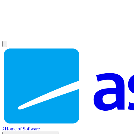
//
Home of Software