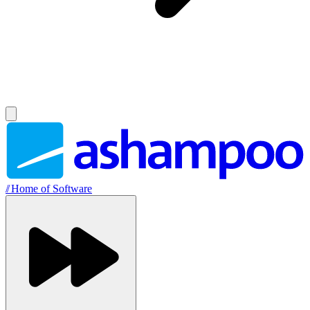
//
Home of Software