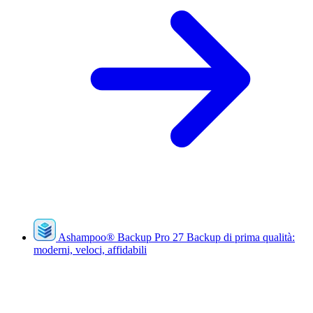
Ashampoo
®
Backup Pro 27
Backup di prima qualità:
moderni, veloci, affidabili