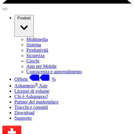
Prodotti
Multimedia
Sistema
Produttività
Sicurezza
Giochi
App per Mobile
Conoscenza e apprendimento
Offerte
%
®
Ashampoo
App
Licenze di volume
Chi è Ashampoo?
Partner del marketplace
Trucchi e consigli
Download
Supporto