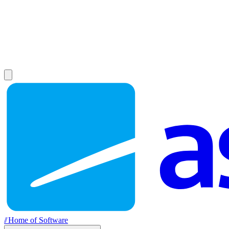
//
Home of Software