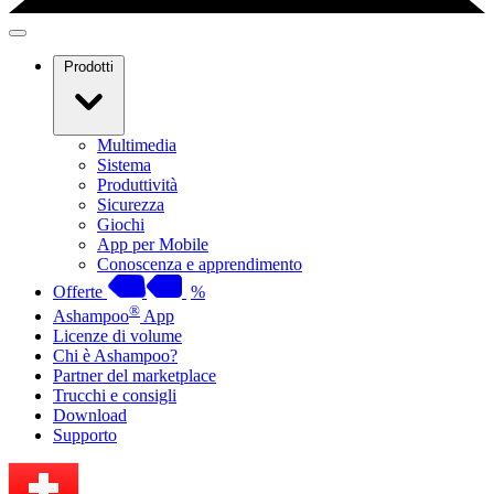
Prodotti
Multimedia
Sistema
Produttività
Sicurezza
Giochi
App per Mobile
Conoscenza e apprendimento
Offerte
%
®
Ashampoo
App
Licenze di volume
Chi è Ashampoo?
Partner del marketplace
Trucchi e consigli
Download
Supporto