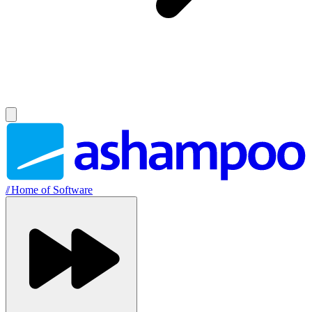
//
Home of Software