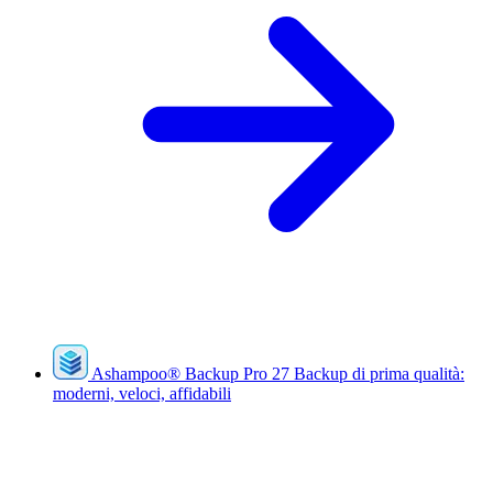
Ashampoo
®
Backup Pro 27
Backup di prima qualità:
moderni, veloci, affidabili