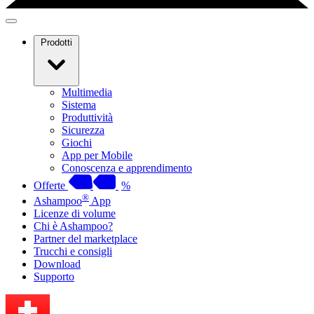
Prodotti
Multimedia
Sistema
Produttività
Sicurezza
Giochi
App per Mobile
Conoscenza e apprendimento
Offerte
%
®
Ashampoo
App
Licenze di volume
Chi è Ashampoo?
Partner del marketplace
Trucchi e consigli
Download
Supporto