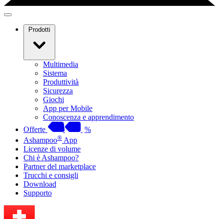
Prodotti
Multimedia
Sistema
Produttività
Sicurezza
Giochi
App per Mobile
Conoscenza e apprendimento
Offerte
%
®
Ashampoo
App
Licenze di volume
Chi è Ashampoo?
Partner del marketplace
Trucchi e consigli
Download
Supporto