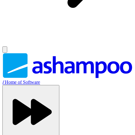
//
Home of Software