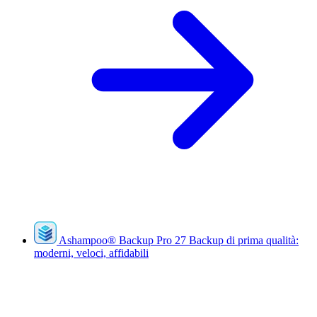
Ashampoo
®
Backup Pro 27
Backup di prima qualità:
moderni, veloci, affidabili