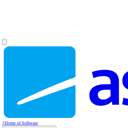
//
Home of Software