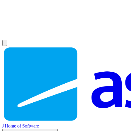
//
Home of Software