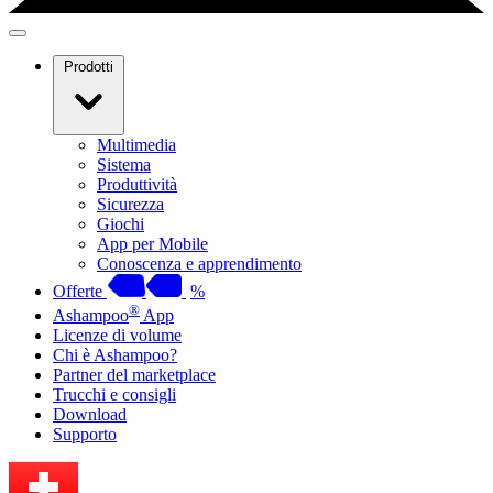
Prodotti
Multimedia
Sistema
Produttività
Sicurezza
Giochi
App per Mobile
Conoscenza e apprendimento
Offerte
%
®
Ashampoo
App
Licenze di volume
Chi è Ashampoo?
Partner del marketplace
Trucchi e consigli
Download
Supporto