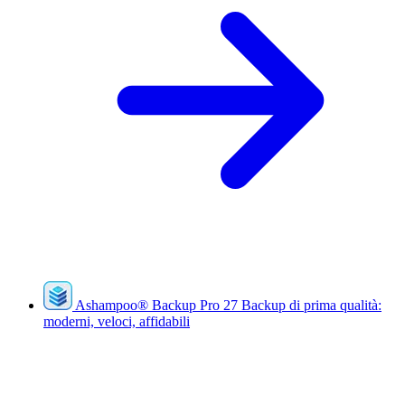
Ashampoo
®
Backup Pro 27
Backup di prima qualità:
moderni, veloci, affidabili