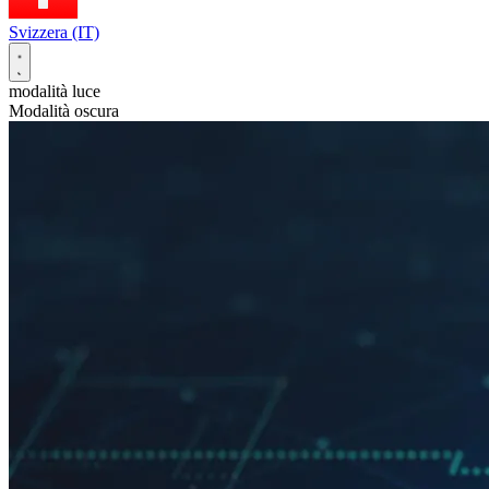
Svizzera (IT)
modalità luce
Modalità oscura