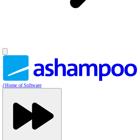
//
Home of Software