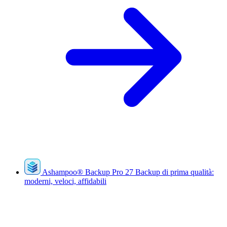
Ashampoo
®
Backup Pro 27
Backup di prima qualità:
moderni, veloci, affidabili