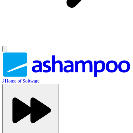
//
Home of Software