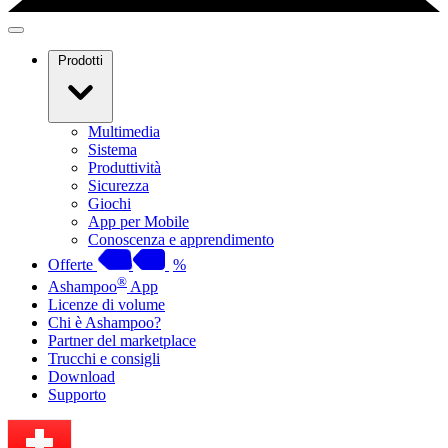
Prodotti
Multimedia
Sistema
Produttività
Sicurezza
Giochi
App per Mobile
Conoscenza e apprendimento
Offerte
%
®
Ashampoo
App
Licenze di volume
Chi è Ashampoo?
Partner del marketplace
Trucchi e consigli
Download
Supporto