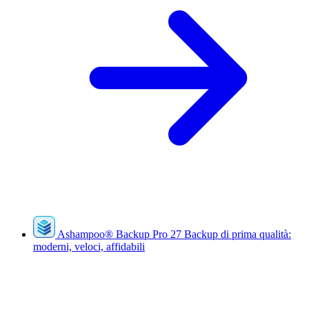
Ashampoo
®
Backup Pro 27
Backup di prima qualità:
moderni, veloci, affidabili