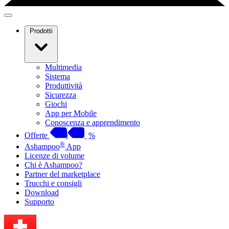
Prodotti
Multimedia
Sistema
Produttività
Sicurezza
Giochi
App per Mobile
Conoscenza e apprendimento
Offerte
%
®
Ashampoo
App
Licenze di volume
Chi è Ashampoo?
Partner del marketplace
Trucchi e consigli
Download
Supporto