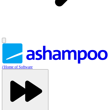
//
Home of Software