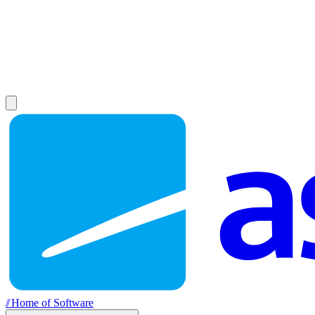
//
Home of Software