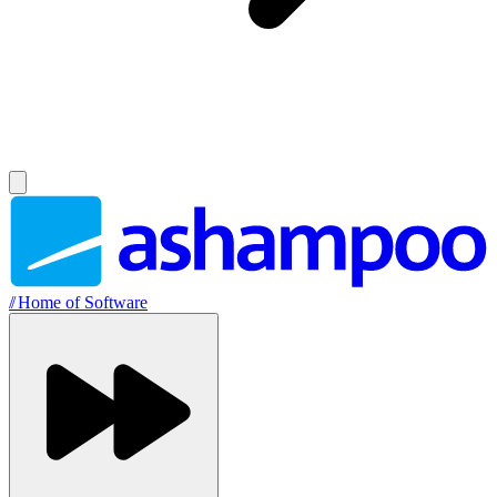
//
Home of Software