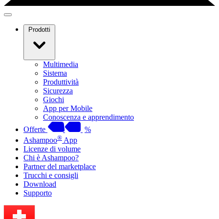
Prodotti
Multimedia
Sistema
Produttività
Sicurezza
Giochi
App per Mobile
Conoscenza e apprendimento
Offerte
%
®
Ashampoo
App
Licenze di volume
Chi è Ashampoo?
Partner del marketplace
Trucchi e consigli
Download
Supporto