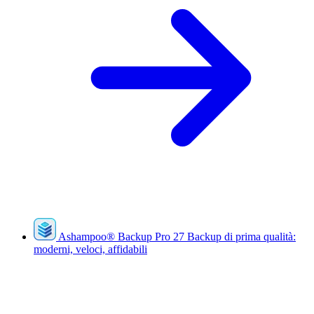
Ashampoo
®
Backup Pro 27
Backup di prima qualità:
moderni, veloci, affidabili