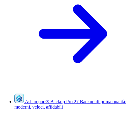
Ashampoo
®
Backup Pro 27
Backup di prima qualità:
moderni, veloci, affidabili