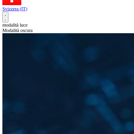
Svizzera (IT)
modalità luce
Modalità oscura