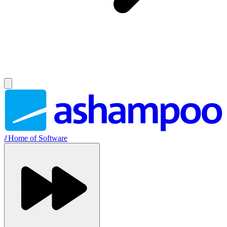
//
Home of Software