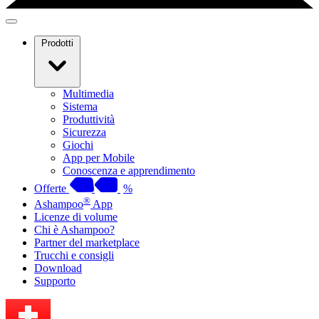
Prodotti
Multimedia
Sistema
Produttività
Sicurezza
Giochi
App per Mobile
Conoscenza e apprendimento
Offerte
%
®
Ashampoo
App
Licenze di volume
Chi è Ashampoo?
Partner del marketplace
Trucchi e consigli
Download
Supporto