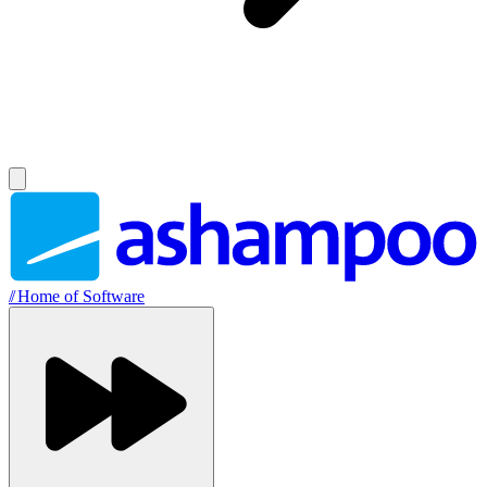
//
Home of Software