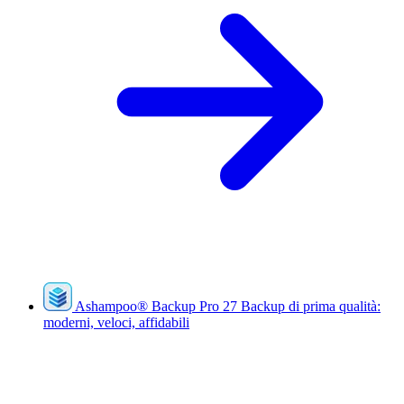
Ashampoo
®
Backup Pro 27
Backup di prima qualità:
moderni, veloci, affidabili