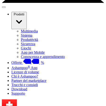
Prodotti
Multimedia
Sistema
Produttività
Sicurezza
Giochi
App per Mobile
Conoscenza e apprendimento
Offerte
%
®
Ashampoo
App
Licenze di volume
Chi è Ashampoo?
Partner del marketplace
Trucchi e consigli
Download
Supporto