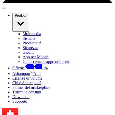
Prodotti
Multimedia
Sistema
Produttività
Sicurezza
Giochi
App per Mobile
Conoscenza e apprendimento
Offerte
%
®
Ashampoo
App
Licenze di volume
Chi è Ashampoo?
Partner del marketplace
Trucchi e consigli
Download
Supporto