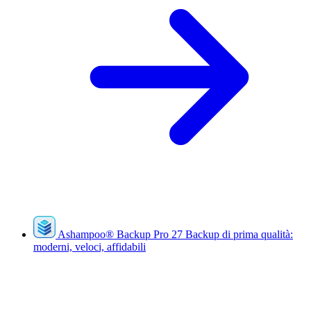
Ashampoo
®
Backup Pro 27
Backup di prima qualità:
moderni, veloci, affidabili