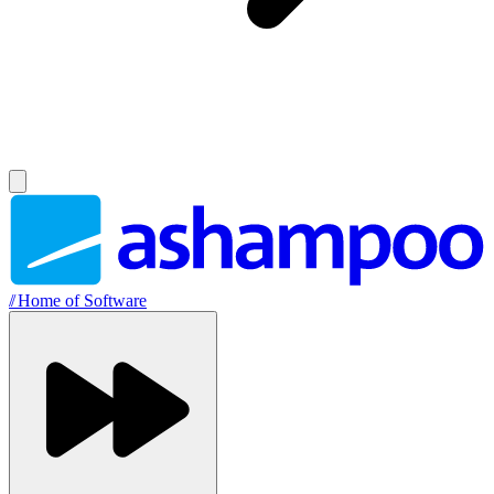
//
Home of Software