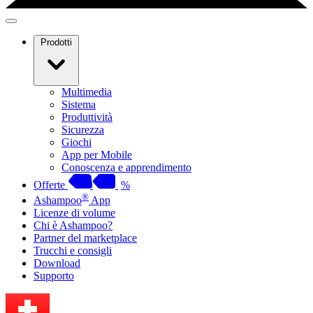
Prodotti
Multimedia
Sistema
Produttività
Sicurezza
Giochi
App per Mobile
Conoscenza e apprendimento
Offerte
%
®
Ashampoo
App
Licenze di volume
Chi è Ashampoo?
Partner del marketplace
Trucchi e consigli
Download
Supporto