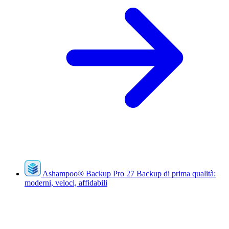
Ashampoo
®
Backup Pro 27
Backup di prima qualità:
moderni, veloci, affidabili