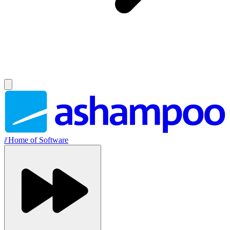
//
Home of Software