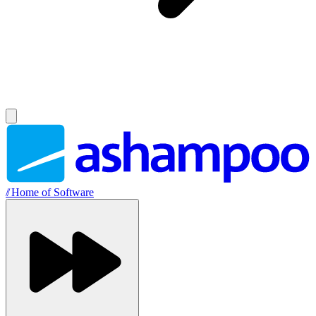
//
Home of Software