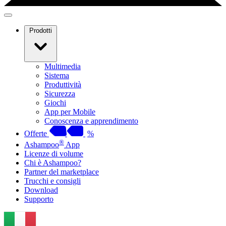
Prodotti
Multimedia
Sistema
Produttività
Sicurezza
Giochi
App per Mobile
Conoscenza e apprendimento
Offerte
%
®
Ashampoo
App
Licenze di volume
Chi è Ashampoo?
Partner del marketplace
Trucchi e consigli
Download
Supporto