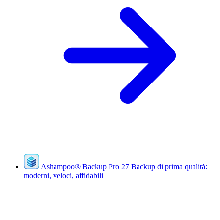
Ashampoo
®
Backup Pro 27
Backup di prima qualità:
moderni, veloci, affidabili