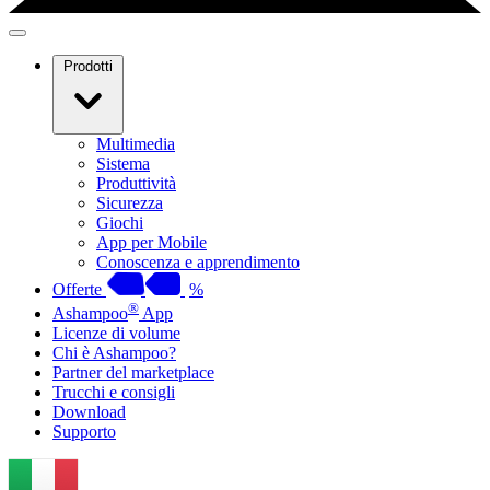
Prodotti
Multimedia
Sistema
Produttività
Sicurezza
Giochi
App per Mobile
Conoscenza e apprendimento
Offerte
%
®
Ashampoo
App
Licenze di volume
Chi è Ashampoo?
Partner del marketplace
Trucchi e consigli
Download
Supporto