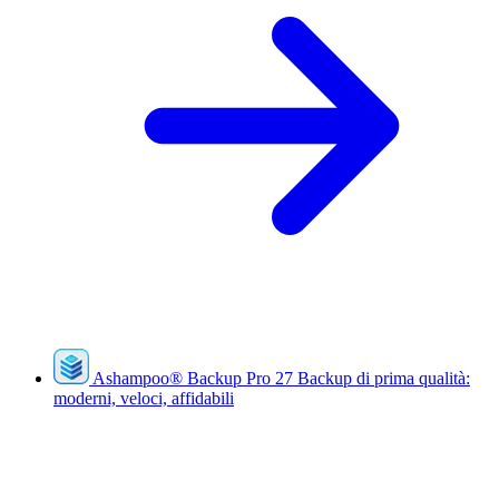
Ashampoo
®
Backup Pro 27
Backup di prima qualità:
moderni, veloci, affidabili