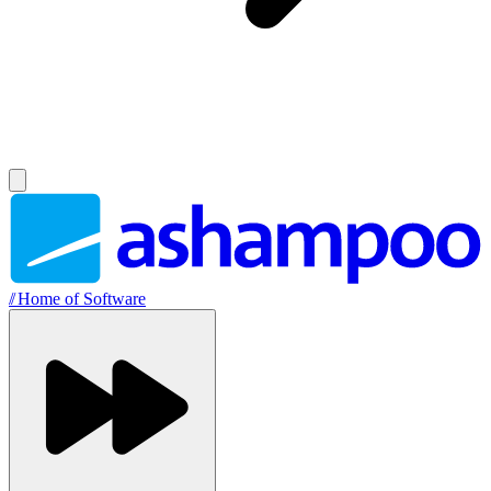
//
Home of Software