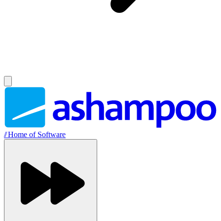
//
Home of Software