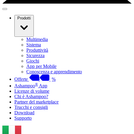
Prodotti
Multimedia
Sistema
Produttività
Sicurezza
Giochi
App per Mobile
Conoscenza e apprendimento
Offerte
%
®
Ashampoo
App
Licenze di volume
Chi è Ashampoo?
Partner del marketplace
Trucchi e consigli
Download
Supporto