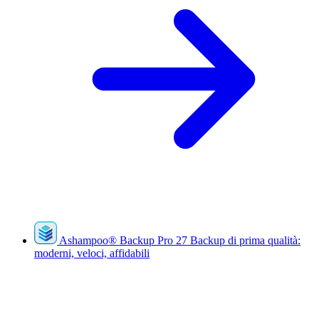
Ashampoo
®
Backup Pro 27
Backup di prima qualità:
moderni, veloci, affidabili