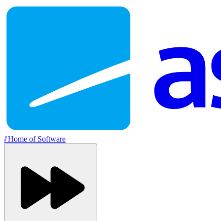
//
Home of Software