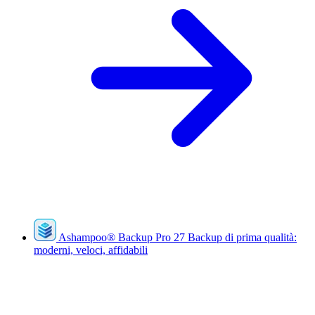
Ashampoo
®
Backup Pro 27
Backup di prima qualità:
moderni, veloci, affidabili