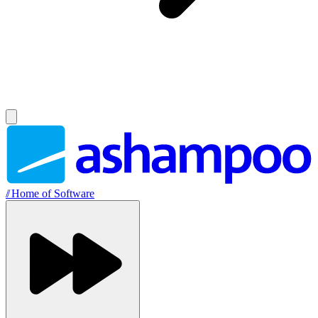
//
Home of Software