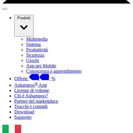
Prodotti
Multimedia
Sistema
Produttività
Sicurezza
Giochi
App per Mobile
Conoscenza e apprendimento
Offerte
%
®
Ashampoo
App
Licenze di volume
Chi è Ashampoo?
Partner del marketplace
Trucchi e consigli
Download
Supporto