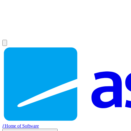
//
Home of Software